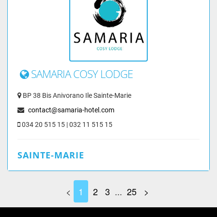
SAMARIA COSY LODGE
BP 38 Bis Anivorano Ile Sainte-Marie
contact@samaria-hotel.com
034 20 515 15 | 032 11 515 15
SAINTE-MARIE
<
1
2
3
...
25
>