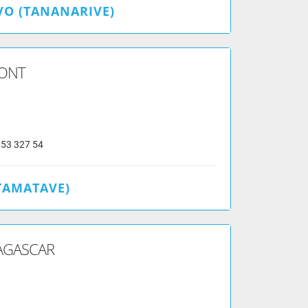
O (TANANARIVE)
MONT
 53 327 54
TAMATAVE)
AGASCAR