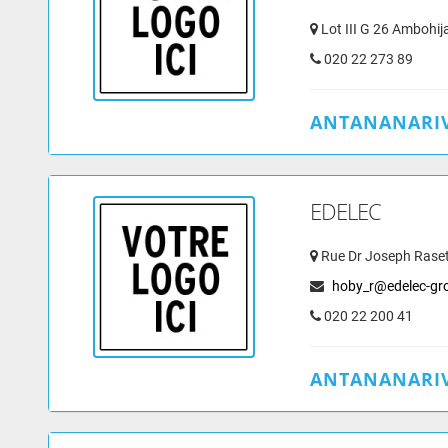
Lot III G 26 Ambohi
020 22 273 89
ANTANANARIV
EDELEC
Rue Dr Joseph Rase
hoby_r@edelec-gr
020 22 200 41
ANTANANARIV