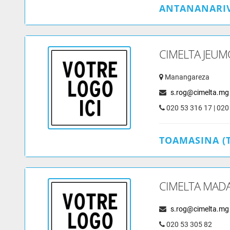
ANTANANARIV
CIMELTA JEU
Manangareza
s.rog@cimelta.mg
020 53 316 17 | 020
TOAMASINA (
CIMELTA MAD
s.rog@cimelta.mg
020 53 305 82