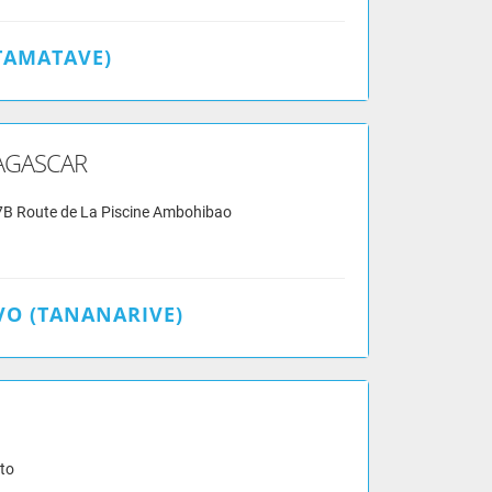
TAMATAVE)
AGASCAR
7B Route de La Piscine Ambohibao
O (TANANARIVE)
to