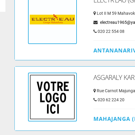
Lot II M 59 Mahavok
electreau1965@ya
020 22 554 08
ANTANANARIV
ASGARALY KAR
Rue Carnot Majung
020 62 224 20
MAHAJANGA (