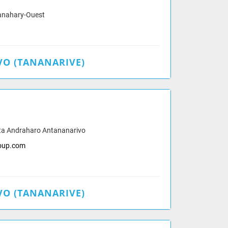
janahary-Ouest
O (TANANARIVE)
ta Andraharo Antananarivo
oup.com
O (TANANARIVE)