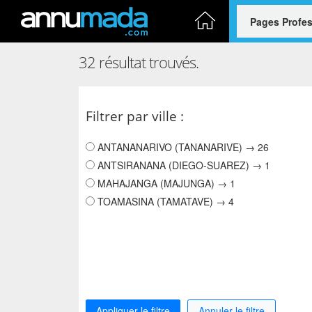
Accueil
32 résultat trouvés.
Filtrer par ville :
ANTANANARIVO (TANANARIVE) → 26
ANTSIRANANA (DIEGO-SUAREZ) → 1
MAHAJANGA (MAJUNGA) → 1
TOAMASINA (TAMATAVE) → 4
Appliquer le filtre
Annuler le filtre