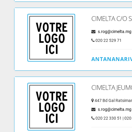
CIMELTA C/O 
s.rog@cimelta.mg
020 22 529 71
ANTANANARIV
CIMELTA JEU
447 Bd Gal Ratsima
s.rog@cimelta.mg
020 22 330 51 | 020