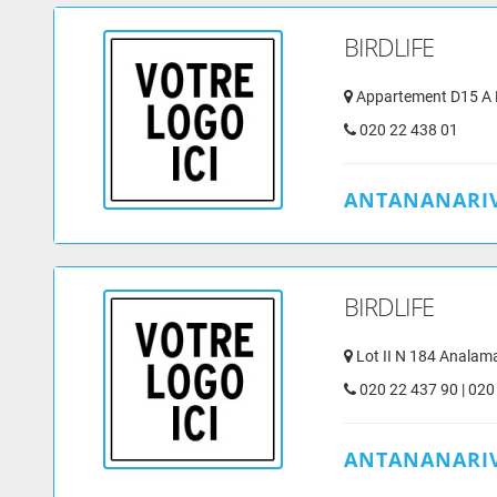
BIRDLIFE
Appartement D15 A L
020 22 438 01
ANTANANARIV
BIRDLIFE
Lot II N 184 Analama
020 22 437 90 | 020
ANTANANARIV