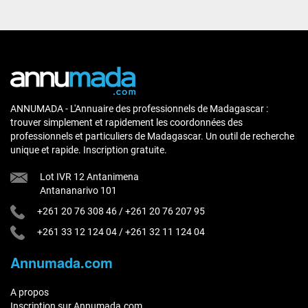
ANNUMADA - L'Annuaire des professionnels de Madagascar :
trouver simplement et rapidement les coordonnées des
professionnels et particuliers de Madagascar. Un outil de recherche
unique et rapide. Inscription gratuite.
Lot IVR 12 Antanimena
Antananarivo 101
+261 20 76 308 46
/
+261 20 76 207 95
+261 33 12 124 04
/
+261 32 11 124 04
Annumada.com
A propos
Inscription sur Annumada.com