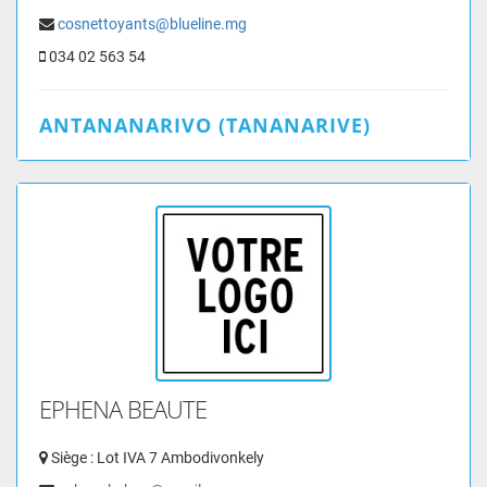
cosnettoyants@blueline.mg
034 02 563 54
ANTANANARIVO (TANANARIVE)
EPHENA BEAUTE
Siège : Lot IVA 7 Ambodivonkely