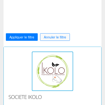
Appliquer le filtre
Annuler le filtre
SOCIETE IKOLO