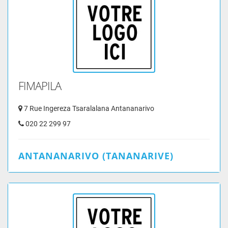
FIMAPILA
7 Rue Ingereza Tsaralalana Antananarivo
020 22 299 97
ANTANANARIVO (TANANARIVE)