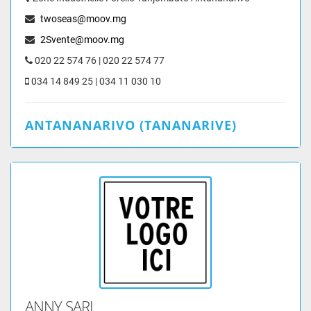
twoseas@moov.mg
2Svente@moov.mg
020 22 574 76 | 020 22 574 77
034 14 849 25 | 034 11 030 10
ANTANANARIVO (TANANARIVE)
ANNY SARL