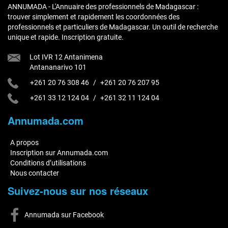
ANNUMADA - L'Annuaire des professionnels de Madagascar :
trouver simplement et rapidement les coordonnées des
professionnels et particuliers de Madagascar. Un outil de recherche
unique et rapide. Inscription gratuite.
Lot IVR 12 Antanimena
Antananarivo 101
+261 20 76 308 46
/
+261 20 76 207 95
+261 33 12 124 04
/
+261 32 11 124 04
Annumada.com
A propos
Inscription sur Annumada.com
Conditions d’utilisations
Nous contacter
Suivez-nous sur nos réseaux
Annumada sur Facebook