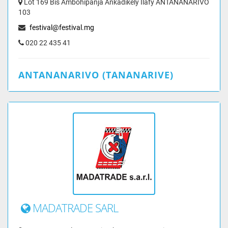
Lot 169 Bis Ambohipanja Ankadikely Ilafy ANTANANARIVO
103
festival@festival.mg
020 22 435 41
ANTANANARIVO (TANANARIVE)
MADATRADE SARL