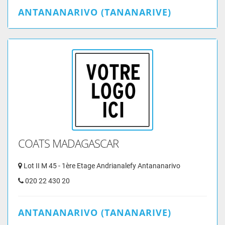
ANTANANARIVO (TANANARIVE)
COATS MADAGASCAR
Lot II M 45 - 1ère Etage Andrianalefy Antananarivo
020 22 430 20
ANTANANARIVO (TANANARIVE)