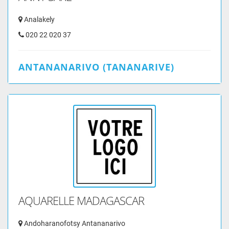
Analakely
020 22 020 37
ANTANANARIVO (TANANARIVE)
AQUARELLE MADAGASCAR
Andoharanofotsy Antananarivo