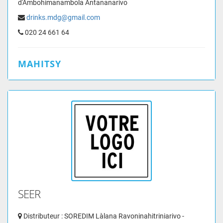
d'Ambohimanambola Antananarivo
drinks.mdg@gmail.com
020 24 661 64
MAHITSY
SEER
Distributeur : SOREDIM Làlana Ravoninahitriniarivo -