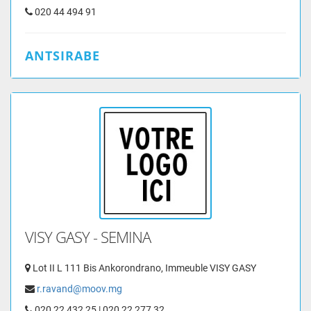
020 44 494 91
ANTSIRABE
VISY GASY - SEMINA
Lot II L 111 Bis Ankorondrano, Immeuble VISY GASY
r.ravand@moov.mg
020 22 432 25 | 020 22 277 32