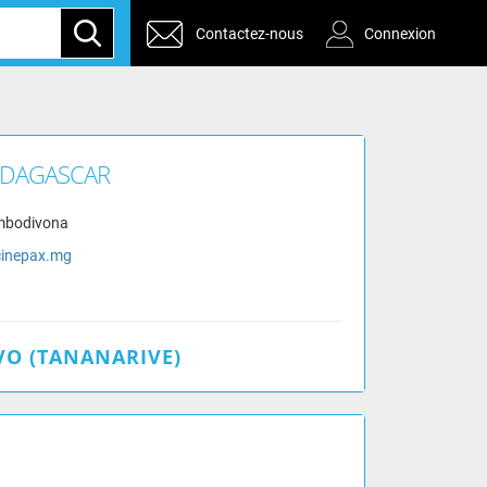
Contactez-nous
Connexion
ADAGASCAR
mbodivona
cinepax.mg
O (TANANARIVE)