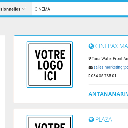
CINEPAX M
Tana Water Front A
salles.marketing@
034 05 735 01
ANTANANARIV
PLAZA