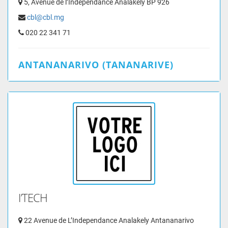
5, Avenue de l’Indépendance Analakely BP 926
cbl@cbl.mg
020 22 341 71
ANTANANARIVO (TANANARIVE)
I’TECH
22 Avenue de L’Independance Analakely Antananarivo