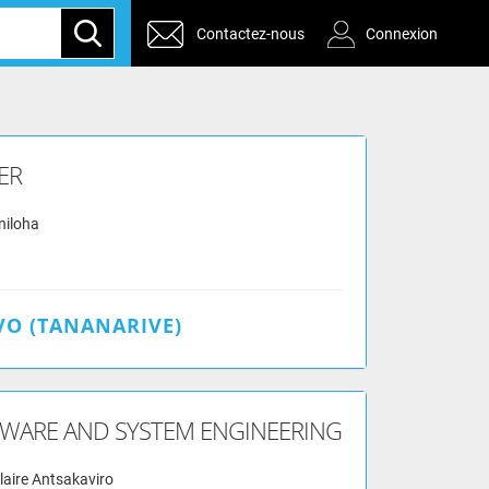
Contactez-nous
Connexion
ER
niloha
O (TANANARIVE)
DWARE AND SYSTEM ENGINEERING
laire Antsakaviro