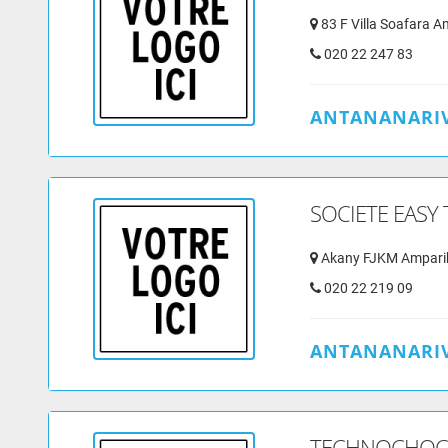
83 F Villa Soafara 
020 22 247 83
ANTANANARIV
SOCIETE EASY
Akany FJKM Amparib
020 22 219 09
ANTANANARIV
TECHNOCHOC 